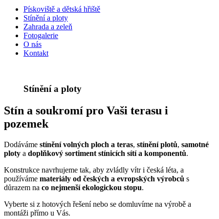
Pískoviště a dětská hřiště
Stínění a ploty
Zahrada a zeleň
Fotogalerie
O nás
Kontakt
Stínění a ploty
Stín a soukromí pro Vaši terasu i
pozemek
Dodáváme
stínění volných ploch a teras
,
stínění plotů
,
samotné
ploty
a
doplňkový sortiment stínicích sítí a komponentů
.
Konstrukce navrhujeme tak, aby zvládly vítr i česká léta, a
používáme
materiály od českých a evropských výrobců
s
důrazem na
co nejmenší ekologickou stopu
.
Vyberte si z hotových řešení nebo se domluvíme na výrobě a
montáži přímo u Vás.