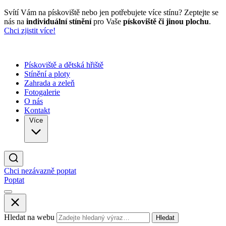
Svítí Vám na pískoviště nebo jen potřebujete více stínu? Zeptejte se
nás na
individuální stínění
pro Vaše
pískoviště či jinou plochu
.
Chci zjistit více!
Pískoviště a dětská hřiště
Stínění a ploty
Zahrada a zeleň
Fotogalerie
O nás
Kontakt
Více
Chci nezávazně poptat
Poptat
Hledat na webu
Hledat