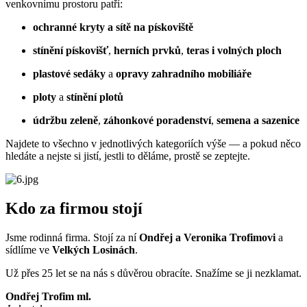
venkovnímu prostoru patří:
ochranné kryty a sítě na pískoviště
stínění pískovišť
,
herních prvků
,
teras i volných ploch
plastové sedáky
a
opravy zahradního mobiliáře
ploty
a
stínění plotů
údržbu zeleně
,
záhonkové poradenství
,
semena a sazenice
Najdete to všechno v jednotlivých kategoriích výše — a pokud něco
hledáte a nejste si jistí, jestli to děláme, prostě se zeptejte.
Kdo za firmou stojí
Jsme rodinná firma. Stojí za ní
Ondřej a Veronika Trofimovi
a
sídlíme ve
Velkých Losinách
.
Už přes 25 let se na nás s důvěrou obracíte. Snažíme se ji nezklamat.
Ondřej Trofim ml.