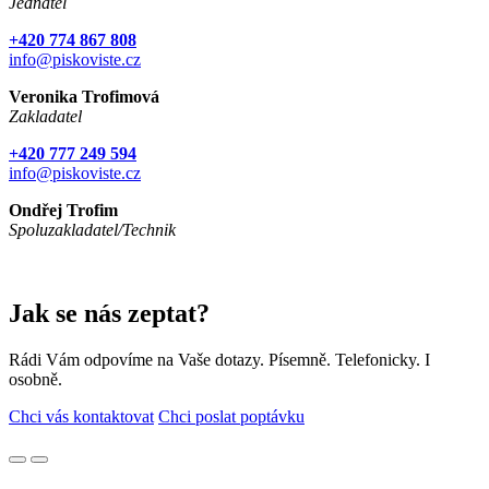
Jednatel
+420 774 867 808
info@piskoviste.cz
Veronika Trofimová
Zakladatel
+420 777 249 594
info@piskoviste.cz
Ondřej Trofim
Spoluzakladatel/Technik
Jak se nás zeptat?
Rádi Vám odpovíme na Vaše dotazy. Písemně. Telefonicky. I
osobně.
Chci vás kontaktovat
Chci poslat poptávku