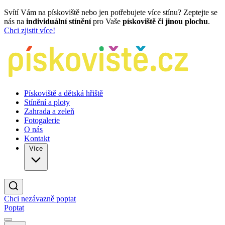
Svítí Vám na pískoviště nebo jen potřebujete více stínu? Zeptejte se
nás na
individuální stínění
pro Vaše
pískoviště či jinou plochu
.
Chci zjistit více!
Pískoviště a dětská hřiště
Stínění a ploty
Zahrada a zeleň
Fotogalerie
O nás
Kontakt
Více
Chci nezávazně poptat
Poptat