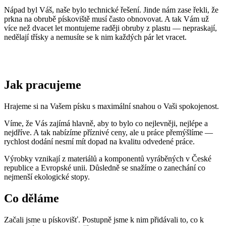
Nápad byl Váš, naše bylo technické řešení. Jinde nám zase řekli, že
prkna na obrubě pískoviště musí často obnovovat. A tak Vám už
více než dvacet let montujeme raději obruby z plastu — nepraskají,
nedělají třísky a nemusíte se k nim každých pár let vracet.
Jak pracujeme
Hrajeme si na Vašem písku s maximální snahou o Vaši spokojenost.
Víme, že Vás zajímá hlavně, aby to bylo co nejlevněji, nejlépe a
nejdříve. A tak nabízíme příznivé ceny, ale u práce přemýšlíme —
rychlost dodání nesmí mít dopad na kvalitu odvedené práce.
Výrobky vznikají z materiálů a komponentů vyráběných v České
republice a Evropské unii. Důsledně se snažíme o zanechání co
nejmenší ekologické stopy.
Co děláme
Začali jsme u pískovišť. Postupně jsme k nim přidávali to, co k