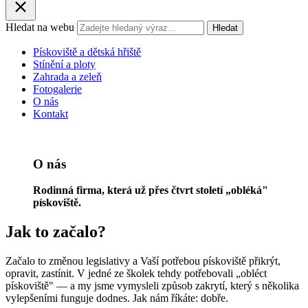
Hledat na webu
Hledat
Pískoviště a dětská hřiště
Stínění a ploty
Zahrada a zeleň
Fotogalerie
O nás
Kontakt
O nás
Rodinná firma, která už přes čtvrt století „obléká"
pískoviště.
Jak to začalo?
Začalo to změnou legislativy a Vaší potřebou pískoviště přikrýt,
opravit, zastínit. V jedné ze školek tehdy potřebovali „obléct
pískoviště" — a my jsme vymysleli způsob zakrytí, který s několika
vylepšeními funguje dodnes. Jak nám říkáte: dobře.